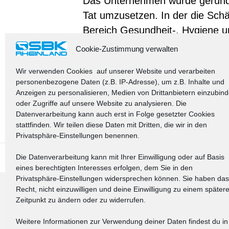
Das Unternehmen wurde geründe
Tat umzusetzen. In der die Schä
Bereich Gesundheit-, Hygiene un
Schädlingspopulation ausgehend
Cookie-Zustimmung verwalten
Wir arbeiten zuverlässig und disk
Wir verwenden Cookies auf unserer Website und verarbeiten
das Wohlbefinden unserer Kunde
personenbezogene Daten (z.B. IP-Adresse), um z.B. Inhalte und
Anzeigen zu personalisieren, Medien von Drittanbietern einzubin
Gastronomie etc. und sozialen 
oder Zugriffe auf unsere Website zu analysieren. Die
Sicherheit kann selbstverständl
Datenverarbeitung kann auch erst in Folge gesetzter Cookies
stattfinden. Wir teilen diese Daten mit Dritten, die wir in den
Privatsphäre-Einstellungen benennen.
Die Datenverarbeitung kann mit Ihrer Einwilligung oder auf Basis
© 2025 SBK Rheinland
eines berechtigten Interesses erfolgen, dem Sie in den
Privatsphäre-Einstellungen widersprechen können. Sie haben das
Recht, nicht einzuwilligen und deine Einwilligung zu einem später
Zeitpunkt zu ändern oder zu widerrufen.
Weitere Informationen zur Verwendung deiner Daten findest du in