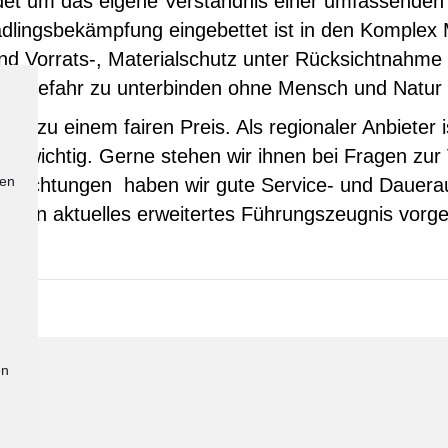
t um das eigene Verständnis einer umfassenden 
dlingsbekämpfung eingebettet ist in den Komplex M
d Vorrats-, Materialschutz unter Rücksichtnahme 
e Gefahr zu unterbinden ohne Mensch und Natur z
ret zu einem fairen Preis. Als regionaler Anbieter 
n wichtig. Gerne stehen wir ihnen bei Fragen zur
den
Einrichtungen haben wir gute Service- und Dauerau
ich ein aktuelles erweitertes Führungszeugnis vorg
en