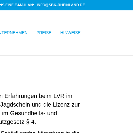
NS EINE E-MAIL AN:
INFO@SBK-RHEINLAND.DE
NTERNEHMEN
PREISE
HINWEISE
ten Erfahrungen beim LVR im
Jagdschein und die Lizenz zur
 im Gesundheits- und
tzgesetz § 4.