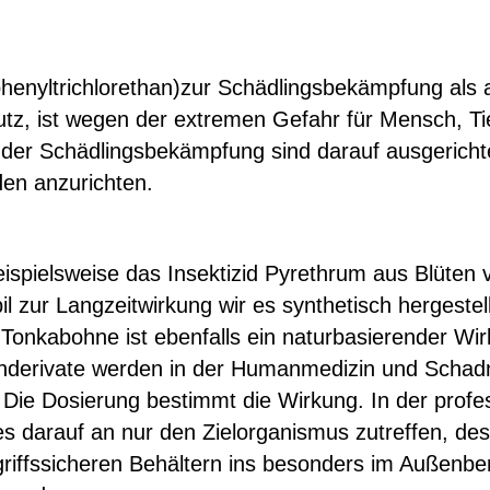
phenyltrichlorethan)zur Schädlingsbekämpfung als
tz, ist wegen der extremen Gefahr für Mensch, Ti
n der Schädlingsbekämpfung sind darauf ausgerich
den anzurichten.
 beispielsweise das Insektizid Pyrethrum aus Blüt
abil zur Langzeitwirkung wir es synthetisch hergest
Tonkabohne ist ebenfalls ein naturbasierender Wirk
nderivate werden in der Humanmedizin und Schad
Die Dosierung bestimmt die Wirkung. In der profes
darauf an nur den Zielorganismus zutreffen, desh
griffssicheren Behältern ins besonders im Außenb