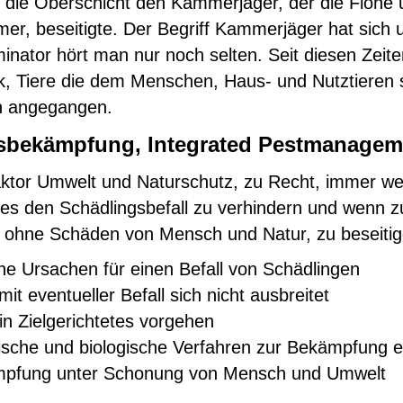
h die Oberschicht den Kammerjäger, der die Flöhe 
r, beseitigte. Der Begriff Kammerjäger hat sich 
nator hört man nur noch selten. Seit diesen Zeite
ik, Tiere die dem Menschen, Haus- und Nutztieren 
ch angegangen.
gsbekämpfung, Integrated Pestmanagem
 Faktor Umwelt und Naturschutz, zu Recht, immer wei
es den Schädlingsbefall zu verhindern und wenn z
 ohne Schäden von Mensch und Natur, zu beseitige
e Ursachen für einen Befall von Schädlingen
t eventueller Befall sich nicht ausbreitet
ein Zielgerichtetes vorgehen
hnische und biologische Verfahren zur Bekämpfung 
ämpfung unter Schonung von Mensch und Umwelt