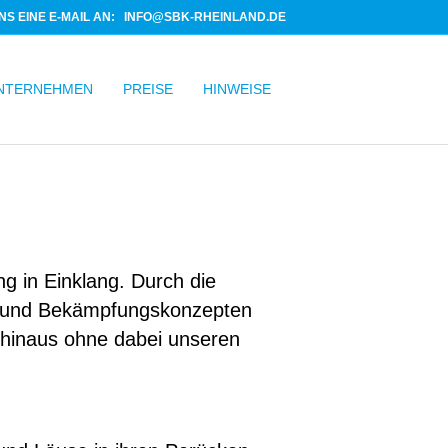
NS EINE E-MAIL AN:
INFO@SBK-RHEINLAND.DE
NTERNEHMEN
PREISE
HINWEISE
 in Einklang. Durch die
en und Bekämpfungskonzepten
 hinaus ohne dabei unseren