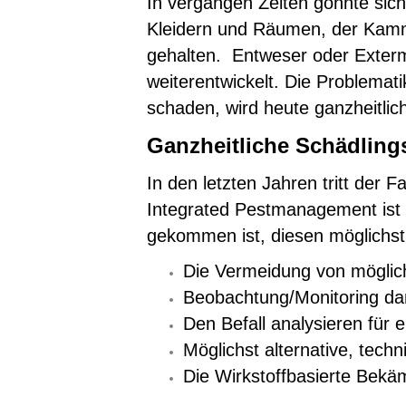
In vergangen Zeiten gönnte sic
Kleidern und Räumen, der Kamme
gehalten. Entweser oder Extermi
weiterentwickelt. Die Problemat
schaden, wird heute ganzheitli
Ganzheitliche Schädlin
In den letzten Jahren tritt der
Integrated Pestmanagement ist 
gekommen ist, diesen möglichst
Die Vermeidung von möglich
Beobachtung/Monitoring dami
Den Befall analysieren für 
Möglichst alternative, tec
Die Wirkstoffbasierte Bek