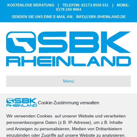
KOSTENLOSE BERATUNG |
TELEFON: 02173 8550 011
|
MOBIL:
0179 244 9664
SENDEN SIE UNS EINE E-MAIL AN:
INFO@SBK-RHEINLAND.DE
Menü
Cookie-Zustimmung verwalten
Hausbockbekämpfung
Wir verwenden Cookies auf unserer Website und verarbeiten
personenbezogene Daten (z.B. IP-Adresse), um z.B. Inhalte
und Anzeigen zu personalisieren, Medien von Drittanbietern
einzubinden oder Zugriffe auf unsere Website zu analysieren.
© 2025 SBK Rheinland