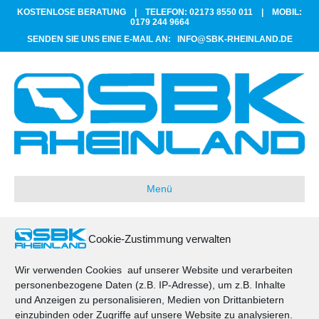
KOSTENLOSE BERATUNG |
TELEFON: 02173 8550 011
|
MOBIL:
0179 244 9664
SENDEN SIE UNS EINE E-MAIL AN:
INFO@SBK-RHEINLAND.DE
Menü
Cookie-Zustimmung verwalten
Entrümpelung
Wir verwenden Cookies auf unserer Website und verarbeiten
personenbezogene Daten (z.B. IP-Adresse), um z.B. Inhalte
und Anzeigen zu personalisieren, Medien von Drittanbietern
einzubinden oder Zugriffe auf unsere Website zu analysieren.
© 2025 SBK Rheinland